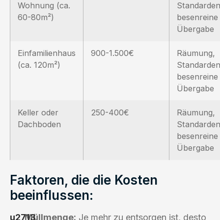
Wohnung (ca.
Standarden
60-80m²)
besenreine
Übergabe
Einfamilienhaus
900-1.500€
Räumung,
(ca. 120m²)
Standarden
besenreine
Übergabe
Keller oder
250-400€
Räumung,
Dachboden
Standarden
besenreine
Übergabe
Faktoren, die die Kosten
beeinflussen:
Müllmenge:
Je mehr zu entsorgen ist, desto