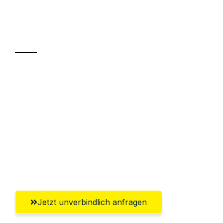
Ihr Umzug oder
Transport
Sparen Sie bis zu 100€ bei Anfrage
Abwicklung innerhalb von 24 Stunden
Versichert bis zu 7.500€
Ggf. komplette Zollabwicklung inklusive
Umfassender Kundensupport aus
Würzburg
Jetzt unverbindlich anfragen