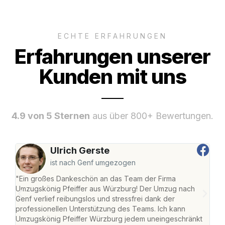
ECHTE ERFAHRUNGEN
Erfahrungen unserer
Kunden mit uns
4.9 von 5 Sternen
aus über 800+ Bewertungen.
Ulrich Gerste
ist nach Genf umgezogen
"Ein großes Dankeschön an das Team der Firma
"Die
Umzugskönig Pfeiffer aus Würzburg! Der Umzug nach
war
Genf verlief reibungslos und stressfrei dank der
Das 
professionellen Unterstützung des Teams. Ich kann
habe
Umzugskönig Pfeiffer Würzburg jedem uneingeschränkt
an m