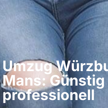
Umzug Würzbur
Mans: Günstig
professionell​