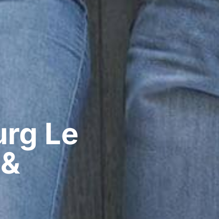
g​ Le
 &