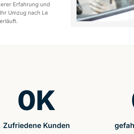
serer Erfahrung und
 Ihr Umzug nach Le
rläuft.
0
K
Zufriedene Kunden
gefah