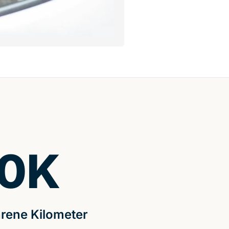
0
K
rene Kilometer