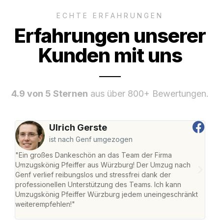
ECHTE ERFAHRUNGEN
Erfahrungen unserer
Kunden mit uns
4.9 von 5 Sternen
aus über 800+ Bewertungen.
Ulrich Gerste
ist nach Genf umgezogen
"Ein großes Dankeschön an das Team der Firma
"Die
Umzugskönig Pfeiffer aus Würzburg! Der Umzug nach
war
Genf verlief reibungslos und stressfrei dank der
Das 
professionellen Unterstützung des Teams. Ich kann
habe
Umzugskönig Pfeiffer Würzburg jedem uneingeschränkt
an m
weiterempfehlen!"
groß