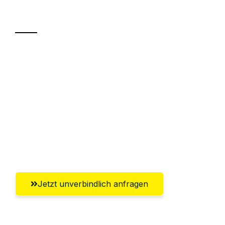
Transport
Sparen Sie bis zu 100€ bei Anfrage
Abwicklung innerhalb von 24 Stunden
Versichert bis zu 7.500€
Ggf. komplette Zollabwicklung inklusive
Umfassender Kundensupport aus
Würzburg
Jetzt unverbindlich anfragen