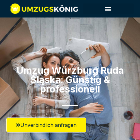
Umzug Würzburg​ Ruda
Śląska: Günstig &
professionell​
Unverbindlich anfragen