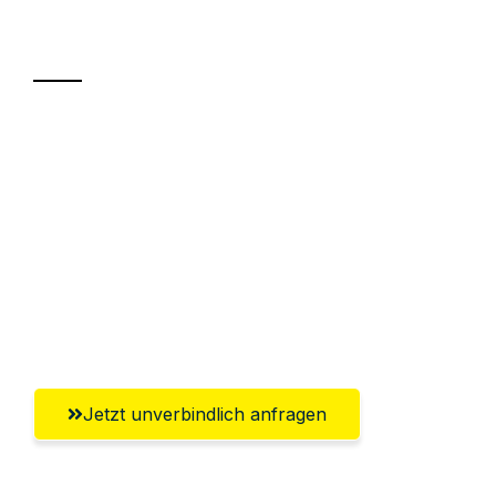
Transport
Sparen Sie bis zu 100€ bei Anfrage
Abwicklung innerhalb von 24 Stunden
Versichert bis zu 7.500€
Ggf. komplette Zollabwicklung inklusive
Umfassender Kundensupport aus
Würzburg
Jetzt unverbindlich anfragen