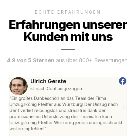
ECHTE ERFAHRUNGEN
Erfahrungen unserer
Kunden mit uns
4.9 von 5 Sternen
aus über 800+ Bewertungen.
Ulrich Gerste
ist nach Genf umgezogen
"Ein großes Dankeschön an das Team der Firma
"Die
Umzugskönig Pfeiffer aus Würzburg! Der Umzug nach
war
Genf verlief reibungslos und stressfrei dank der
Das 
professionellen Unterstützung des Teams. Ich kann
habe
Umzugskönig Pfeiffer Würzburg jedem uneingeschränkt
an m
weiterempfehlen!"
groß