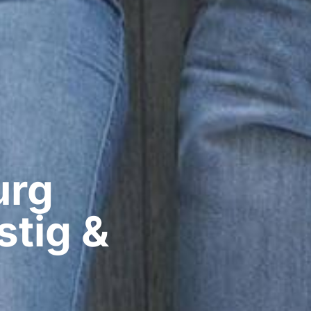
rg​
stig &