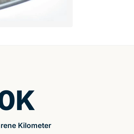
0
K
rene Kilometer