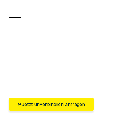
Transport
Sparen Sie bis zu 100€ bei Anfrage
Abwicklung innerhalb von 24 Stunden
Versichert bis zu 7.500€
Ggf. komplette Zollabwicklung inklusive
Umfassender Kundensupport aus
Würzburg
Jetzt unverbindlich anfragen