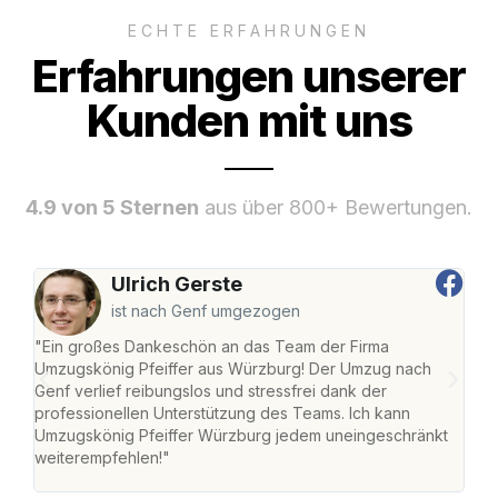
ECHTE ERFAHRUNGEN
Erfahrungen unserer
Kunden mit uns
4.9 von 5 Sternen
aus über 800+ Bewertungen.
Ulrich Gerste
ist nach Genf umgezogen
"Ein großes Dankeschön an das Team der Firma
"Die
Umzugskönig Pfeiffer aus Würzburg! Der Umzug nach
war
Genf verlief reibungslos und stressfrei dank der
Das 
professionellen Unterstützung des Teams. Ich kann
habe
Umzugskönig Pfeiffer Würzburg jedem uneingeschränkt
an m
weiterempfehlen!"
groß