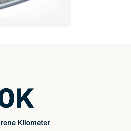
0
K
rene Kilometer