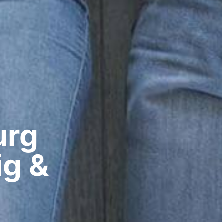
rg​
g &