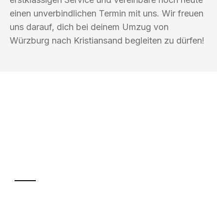
einen unverbindlichen Termin mit uns. Wir freuen
uns darauf, dich bei deinem Umzug von
Würzburg nach Kristiansand begleiten zu dürfen!
UMZUGSKÖNIG PFEIFFER WÜRZBURG
Ihr Umzug oder
Transport
Sparen Sie bis zu 100€ bei Anfrage
Abwicklung innerhalb von 24 Stunden