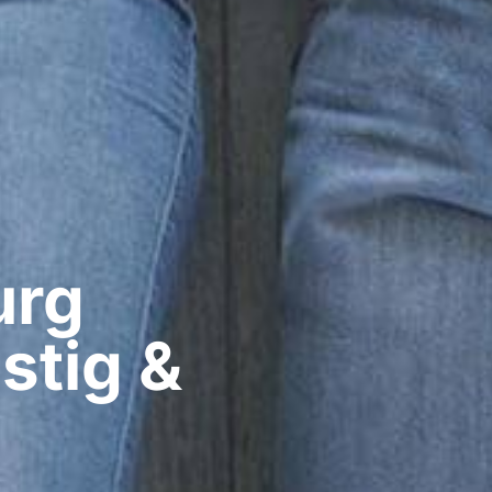
rg​
stig &