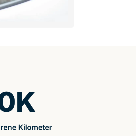
0
K
rene Kilometer