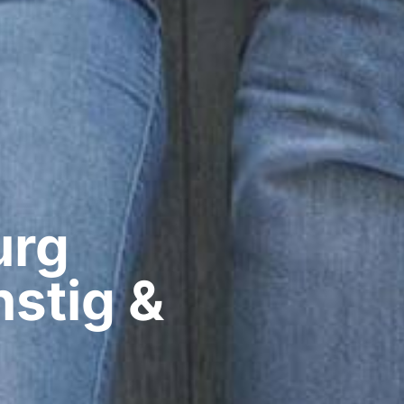
rg​
stig &