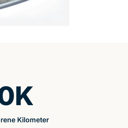
0
K
rene Kilometer