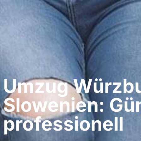
Umzug Würzbu
Slowenien: Gün
professionell​