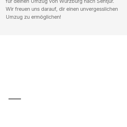
für deinen Umzug von Würzburg nach Šentjur.
Wir freuen uns darauf, dir einen unvergesslichen
Umzug zu ermöglichen!
UMZUGSKÖNIG PFEIFFER WÜRZBURG
Ihr Umzug oder
Transport
Sparen Sie bis zu 100€ bei Anfrage
Abwicklung innerhalb von 24 Stunden