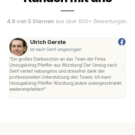
4.9 von 5 Sternen
aus über 800+ Bewertungen.
Ulrich Gerste
ist nach Genf umgezogen
"Ein großes Dankeschön an das Team der Firma
"Die
Umzugskönig Pfeiffer aus Würzburg! Der Umzug nach
war
Genf verlief reibungslos und stressfrei dank der
Das 
professionellen Unterstützung des Teams. Ich kann
habe
Umzugskönig Pfeiffer Würzburg jedem uneingeschränkt
an m
weiterempfehlen!"
groß