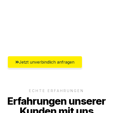
Abwicklung innerhalb von 24 Stunden
Versichert bis zu 7.500€
Ggf. komplette Zollabwicklung inklusive
Umfassender Kundensupport aus
Würzburg
Jetzt unverbindlich anfragen
ECHTE ERFAHRUNGEN
Erfahrungen unserer
Kunden mit uns