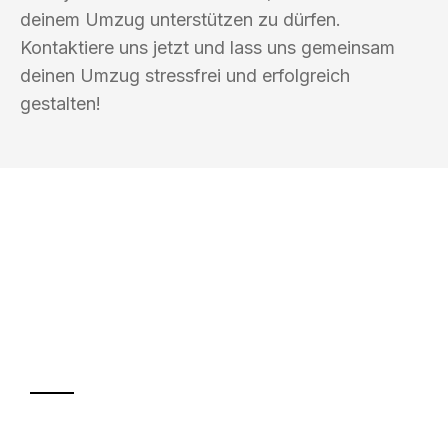
deinem Umzug unterstützen zu dürfen.
Kontaktiere uns jetzt und lass uns gemeinsam
deinen Umzug stressfrei und erfolgreich
gestalten!
UMZUGSKÖNIG PFEIFFER WÜRZBURG
Ihr Umzug oder
Transport
Sparen Sie bis zu 100€ bei Anfrage