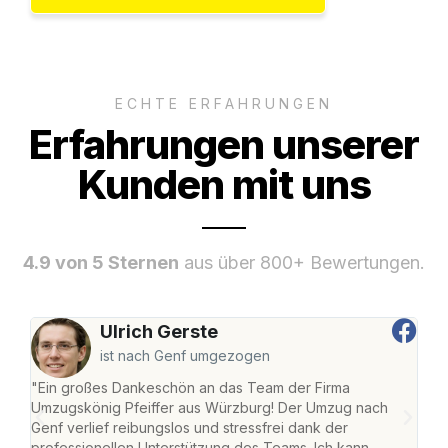
ECHTE ERFAHRUNGEN
Erfahrungen unserer
Kunden mit uns
4.9 von 5 Sternen
aus über 800+ Bewertungen.
Ulrich Gerste
ist nach Genf umgezogen
"Ein großes Dankeschön an das Team der Firma
"Die
Umzugskönig Pfeiffer aus Würzburg! Der Umzug nach
war
Genf verlief reibungslos und stressfrei dank der
Das 
professionellen Unterstützung des Teams. Ich kann
habe