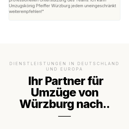
Umzugskönig Pfeiffer Würzburg jedem uneingeschränkt
an m
weiterempfehlen!"
groß
DIENSTLEISTUNGEN IN DEUTSCHLAND
UND EUROPA
Ihr Partner für
Umzüge von
Würzburg nach..