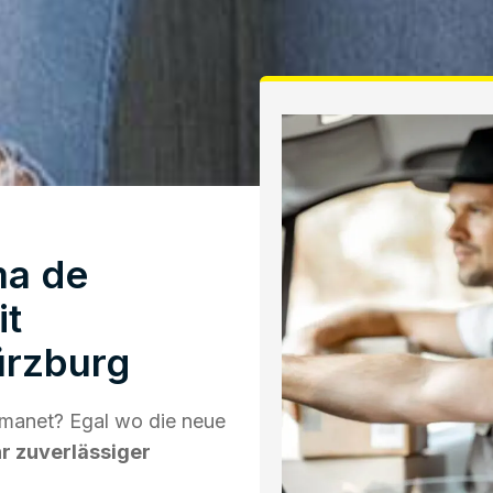
ma de
it
ürzburg
manet? Egal wo die neue
hr zuverlässiger