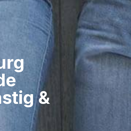
rg​
de
stig &