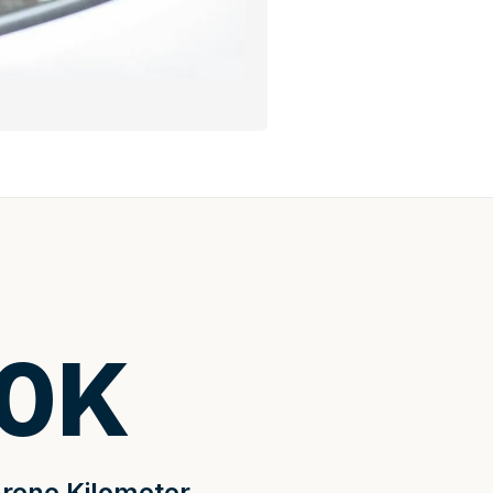
0
K
rene Kilometer