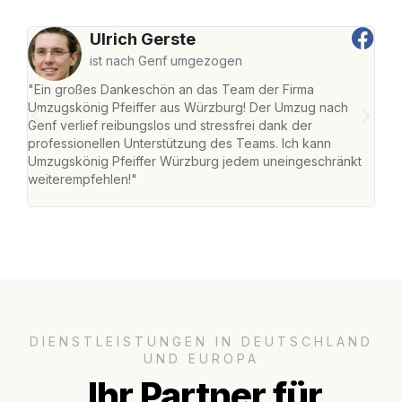
Ulrich Gerste
ist nach Genf umgezogen
"Ein großes Dankeschön an das Team der Firma
"Die
Umzugskönig Pfeiffer aus Würzburg! Der Umzug nach
war
Genf verlief reibungslos und stressfrei dank der
Das 
professionellen Unterstützung des Teams. Ich kann
habe
Umzugskönig Pfeiffer Würzburg jedem uneingeschränkt
an m
weiterempfehlen!"
groß
DIENSTLEISTUNGEN IN DEUTSCHLAND
UND EUROPA
Ihr Partner für