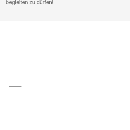
begleiten zu dürfen!
UMZUGSKÖNIG PFEIFFER WÜRZBURG
Ihr Umzug oder
Transport
Sparen Sie bis zu 100€ bei Anfrage
Abwicklung innerhalb von 24 Stunden
Versichert bis zu 7.500€