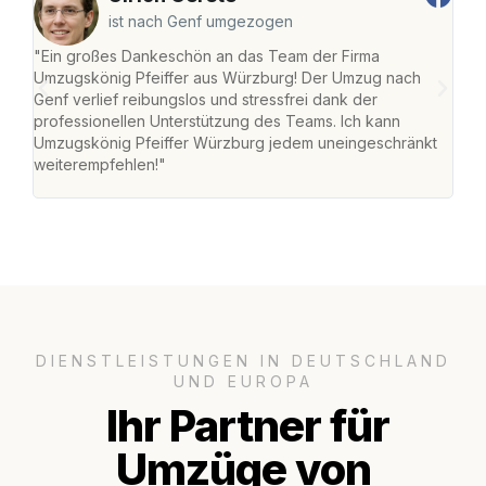
ist nach Genf umgezogen
"Ein großes Dankeschön an das Team der Firma
"Die
Umzugskönig Pfeiffer aus Würzburg! Der Umzug nach
war
Genf verlief reibungslos und stressfrei dank der
Das 
professionellen Unterstützung des Teams. Ich kann
habe
Umzugskönig Pfeiffer Würzburg jedem uneingeschränkt
an m
weiterempfehlen!"
groß
DIENSTLEISTUNGEN IN DEUTSCHLAND
UND EUROPA
Ihr Partner für
Umzüge von