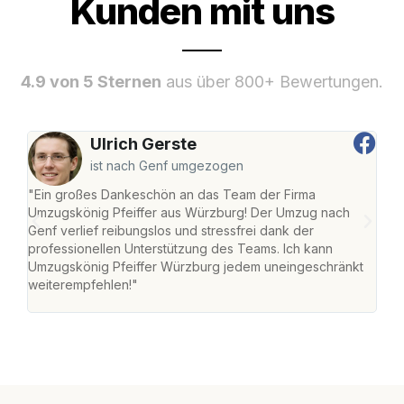
Kunden mit uns
4.9 von 5 Sternen
aus über 800+ Bewertungen.
Ulrich Gerste
ist nach Genf umgezogen
"Ein großes Dankeschön an das Team der Firma
"Die
Umzugskönig Pfeiffer aus Würzburg! Der Umzug nach
war
Genf verlief reibungslos und stressfrei dank der
Das 
professionellen Unterstützung des Teams. Ich kann
habe
Umzugskönig Pfeiffer Würzburg jedem uneingeschränkt
an m
weiterempfehlen!"
groß