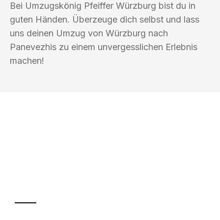
Bei Umzugskönig Pfeiffer Würzburg bist du in
guten Händen. Überzeuge dich selbst und lass
uns deinen Umzug von Würzburg nach
Panevezhis zu einem unvergesslichen Erlebnis
machen!
UMZUGSKÖNIG PFEIFFER WÜRZBURG
Ihr Umzug oder
Transport
Sparen Sie bis zu 100€ bei Anfrage