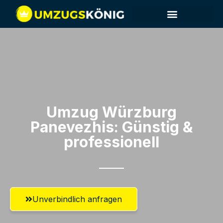
Umzug Würzburg​
Panevezhis: Günstig &
professionell​
Unverbindlich anfragen