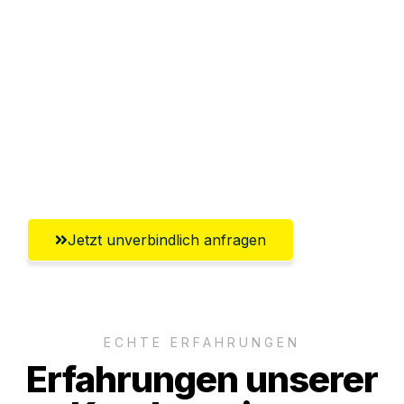
Abwicklung innerhalb von 24 Stunden
Versichert bis zu 7.500€
Ggf. komplette Zollabwicklung inklusive
Umfassender Kundensupport aus
Würzburg
Jetzt unverbindlich anfragen
ECHTE ERFAHRUNGEN
Erfahrungen unserer