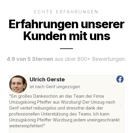
ECHTE ERFAHRUNGEN
Erfahrungen unserer
Kunden mit uns
4.9 von 5 Sternen
aus über 800+ Bewertungen.
Ulrich Gerste
ist nach Genf umgezogen
"Ein großes Dankeschön an das Team der Firma
"Die
Umzugskönig Pfeiffer aus Würzburg! Der Umzug nach
war
Genf verlief reibungslos und stressfrei dank der
Das 
professionellen Unterstützung des Teams. Ich kann
habe
Umzugskönig Pfeiffer Würzburg jedem uneingeschränkt
an m
weiterempfehlen!"
groß