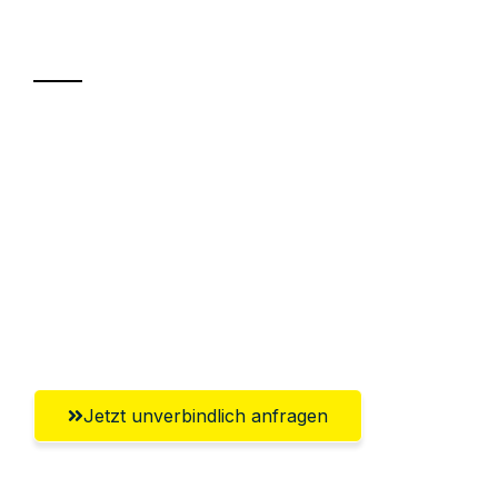
Transport
Sparen Sie bis zu 100€ bei Anfrage
Abwicklung innerhalb von 24 Stunden
Versichert bis zu 7.500€
Ggf. komplette Zollabwicklung inklusive
Umfassender Kundensupport aus
Würzburg
Jetzt unverbindlich anfragen