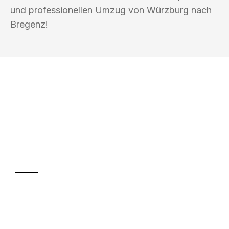
und professionellen Umzug von Würzburg nach
Bregenz!
UMZUGSKÖNIG PFEIFFER WÜRZBURG
Ihr Umzug oder
Transport
Sparen Sie bis zu 100€ bei Anfrage
Abwicklung innerhalb von 24 Stunden