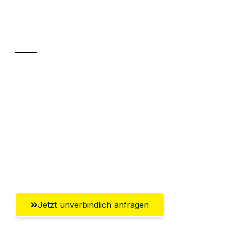
Ihr Umzug oder
Transport
Sparen Sie bis zu 100€ bei Anfrage
Abwicklung innerhalb von 24 Stunden
Versichert bis zu 7.500€
Ggf. komplette Zollabwicklung inklusive
Umfassender Kundensupport aus
Würzburg
Jetzt unverbindlich anfragen