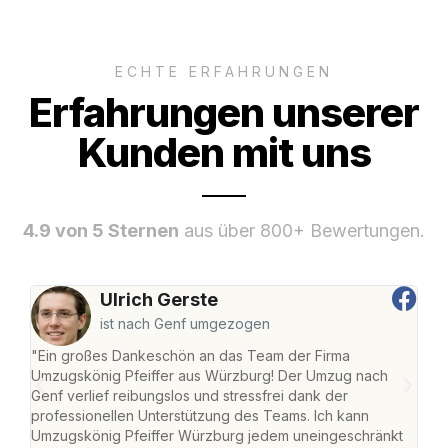
ECHTE ERFAHRUNGEN
Erfahrungen unserer
Kunden mit uns
4.9 von 5 Sternen
aus über 800+ Bewertungen.
Ulrich Gerste
ist nach Genf umgezogen
"Ein großes Dankeschön an das Team der Firma
"Die
Umzugskönig Pfeiffer aus Würzburg! Der Umzug nach
war
Genf verlief reibungslos und stressfrei dank der
Das 
professionellen Unterstützung des Teams. Ich kann
habe
Umzugskönig Pfeiffer Würzburg jedem uneingeschränkt
an m