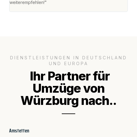
weiterempfehlen!"
groß
DIENSTLEISTUNGEN IN DEUTSCHLAND
UND EUROPA
Ihr Partner für
Umzüge von
Würzburg nach..
Amstetten