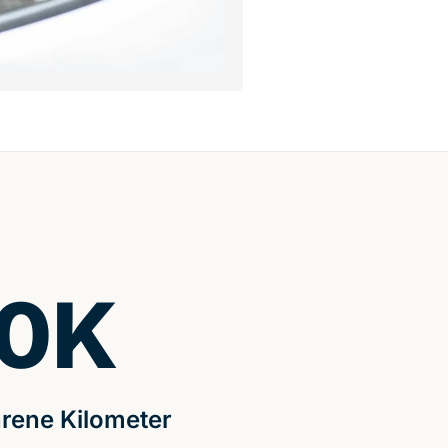
0
K
rene Kilometer