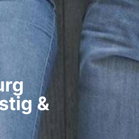
rg​
stig &