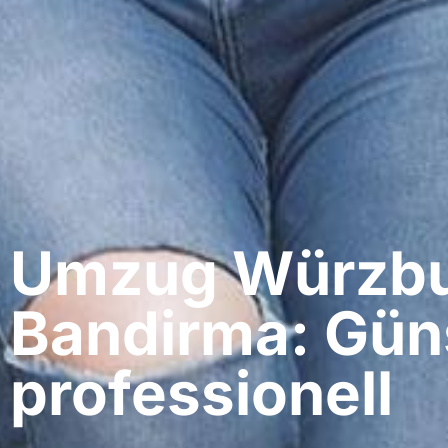
Umzug Würzbu
Bandirma: Gün
professionell​