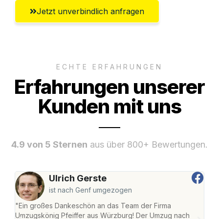
Jetzt unverbindlich anfragen
ECHTE ERFAHRUNGEN
Erfahrungen unserer
Kunden mit uns
4.9 von 5 Sternen
aus über 800+ Bewertungen.
Ulrich Gerste
ist nach Genf umgezogen
"Ein großes Dankeschön an das Team der Firma
"Die
Umzugskönig Pfeiffer aus Würzburg! Der Umzug nach
war