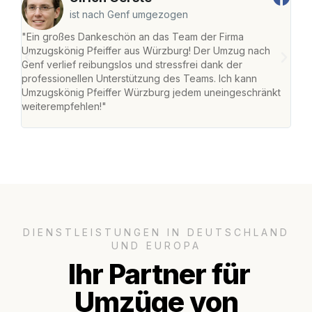
ist nach Genf umgezogen
"Ein großes Dankeschön an das Team der Firma
"Die
Umzugskönig Pfeiffer aus Würzburg! Der Umzug nach
war
Genf verlief reibungslos und stressfrei dank der
Das 
professionellen Unterstützung des Teams. Ich kann
habe
Umzugskönig Pfeiffer Würzburg jedem uneingeschränkt
an m
weiterempfehlen!"
groß
DIENSTLEISTUNGEN IN DEUTSCHLAND
UND EUROPA
Ihr Partner für
Umzüge von