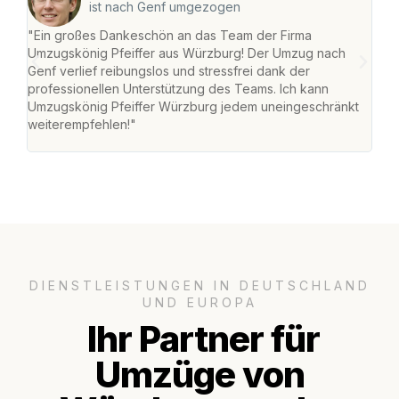
ist nach Genf umgezogen
"Ein großes Dankeschön an das Team der Firma
"Die
Umzugskönig Pfeiffer aus Würzburg! Der Umzug nach
war
Genf verlief reibungslos und stressfrei dank der
Das 
professionellen Unterstützung des Teams. Ich kann
habe
Umzugskönig Pfeiffer Würzburg jedem uneingeschränkt
an m
weiterempfehlen!"
groß
DIENSTLEISTUNGEN IN DEUTSCHLAND
UND EUROPA
Ihr Partner für
Umzüge von