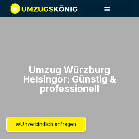
Umzug Würzburg​
Helsingor: Günstig &
professionell​
Unverbindlich anfragen