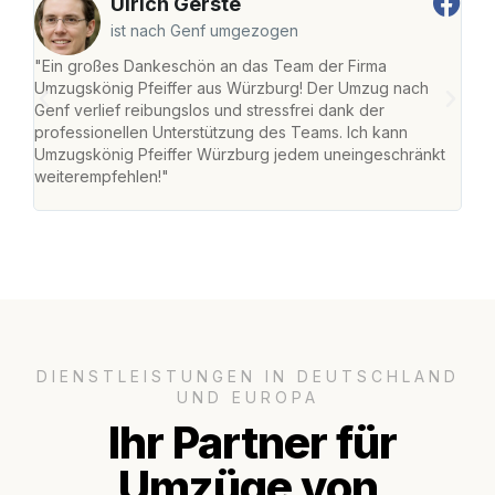
Ulrich Gerste
ist nach Genf umgezogen
"Ein großes Dankeschön an das Team der Firma
"Die
Umzugskönig Pfeiffer aus Würzburg! Der Umzug nach
war
Genf verlief reibungslos und stressfrei dank der
Das 
professionellen Unterstützung des Teams. Ich kann
habe
Umzugskönig Pfeiffer Würzburg jedem uneingeschränkt
an m
weiterempfehlen!"
groß
DIENSTLEISTUNGEN IN DEUTSCHLAND
UND EUROPA
Ihr Partner für
Umzüge von