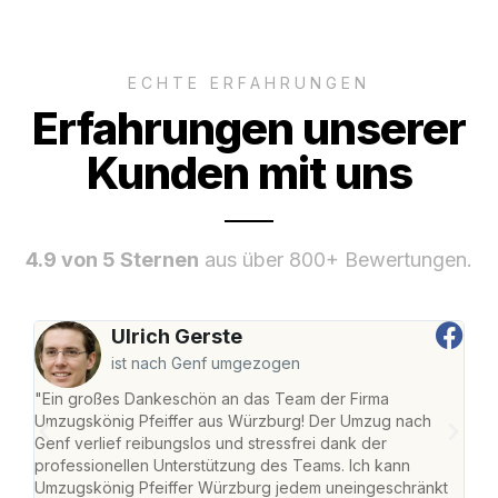
ECHTE ERFAHRUNGEN
Erfahrungen unserer
Kunden mit uns
4.9 von 5 Sternen
aus über 800+ Bewertungen.
Ulrich Gerste
ist nach Genf umgezogen
"Ein großes Dankeschön an das Team der Firma
"Die
Umzugskönig Pfeiffer aus Würzburg! Der Umzug nach
war
Genf verlief reibungslos und stressfrei dank der
Das 
professionellen Unterstützung des Teams. Ich kann
habe
Umzugskönig Pfeiffer Würzburg jedem uneingeschränkt
an m