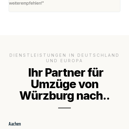
weiterempfehlen!"
groß
DIENSTLEISTUNGEN IN DEUTSCHLAND
UND EUROPA
Ihr Partner für
Umzüge von
Würzburg nach..
Aachen