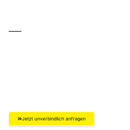
Ihr Umzug oder
Transport
Sparen Sie bis zu 100€ bei Anfrage
Abwicklung innerhalb von 24 Stunden
Versichert bis zu 7.500€
Ggf. komplette Zollabwicklung inklusive
Umfassender Kundensupport aus
Würzburg
Jetzt unverbindlich anfragen