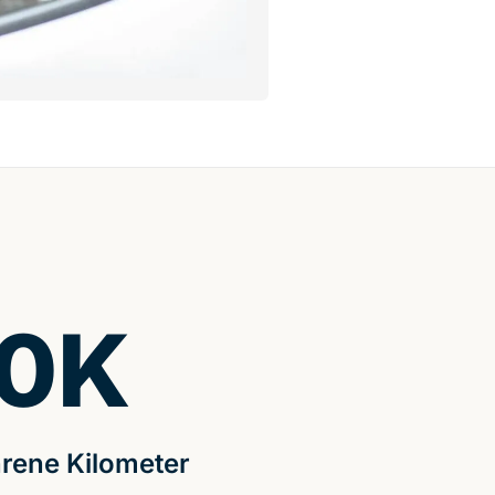
0
K
rene Kilometer