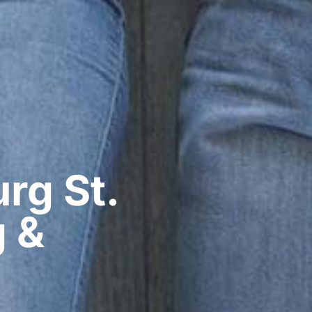
g​ St.
g &