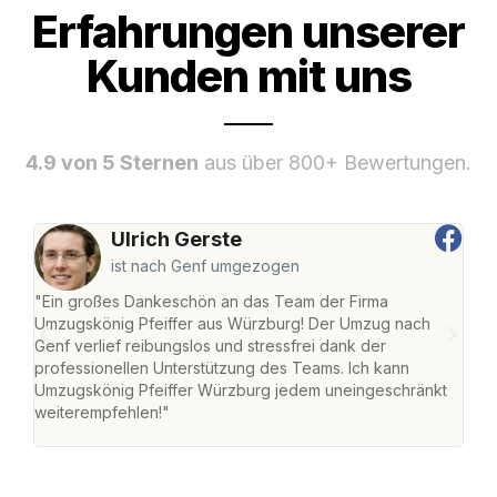
Erfahrungen unserer
Kunden mit uns
4.9 von 5 Sternen
aus über 800+ Bewertungen.
Ulrich Gerste
ist nach Genf umgezogen
"Ein großes Dankeschön an das Team der Firma
"Die
Umzugskönig Pfeiffer aus Würzburg! Der Umzug nach
war
Genf verlief reibungslos und stressfrei dank der
Das 
professionellen Unterstützung des Teams. Ich kann
habe
Umzugskönig Pfeiffer Würzburg jedem uneingeschränkt
an m
weiterempfehlen!"
groß