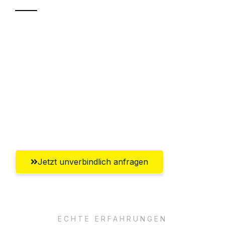
Sparen Sie bis zu 100€ bei Anfrage
Abwicklung innerhalb von 24 Stunden
Versichert bis zu 7.500€
Ggf. komplette Zollabwicklung inklusive
Umfassender Kundensupport aus
Würzburg
Jetzt unverbindlich anfragen
ECHTE ERFAHRUNGEN