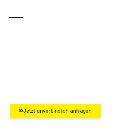
Transport
Sparen Sie bis zu 100€ bei Anfrage
Abwicklung innerhalb von 24 Stunden
Versichert bis zu 7.500€
Ggf. komplette Zollabwicklung inklusive
Umfassender Kundensupport aus
Würzburg
Jetzt unverbindlich anfragen