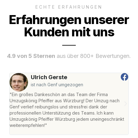
ECHTE ERFAHRUNGEN
Erfahrungen unserer
Kunden mit uns
4.9 von 5 Sternen
aus über 800+ Bewertungen.
Ulrich Gerste
ist nach Genf umgezogen
"Ein großes Dankeschön an das Team der Firma
"Die
Umzugskönig Pfeiffer aus Würzburg! Der Umzug nach
war
Genf verlief reibungslos und stressfrei dank der
Das 
professionellen Unterstützung des Teams. Ich kann
habe
Umzugskönig Pfeiffer Würzburg jedem uneingeschränkt
an m
weiterempfehlen!"
groß