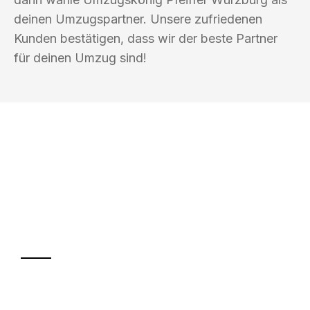
deinen Umzugspartner. Unsere zufriedenen
Kunden bestätigen, dass wir der beste Partner
für deinen Umzug sind!
UMZUGSKÖNIG PFEIFFER WÜRZBURG
Ihr Umzug oder
Transport
Sparen Sie bis zu 100€ bei Anfrage
Abwicklung innerhalb von 24 Stunden