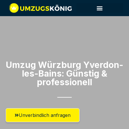
Umzug Würzburg​ Yverdon-
les-Bains: Günstig &
professionell​
Unverbindlich anfragen