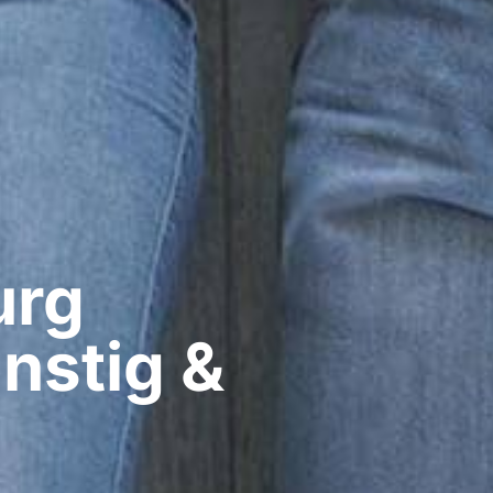
rg​
nstig &