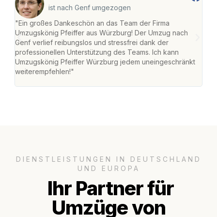
ist nach Genf umgezogen
"Ein großes Dankeschön an das Team der Firma
"Die
Umzugskönig Pfeiffer aus Würzburg! Der Umzug nach
war
Genf verlief reibungslos und stressfrei dank der
Das 
professionellen Unterstützung des Teams. Ich kann
habe
Umzugskönig Pfeiffer Würzburg jedem uneingeschränkt
an m
weiterempfehlen!"
groß
DIENSTLEISTUNGEN IN DEUTSCHLAND
UND EUROPA
Ihr Partner für
Umzüge von