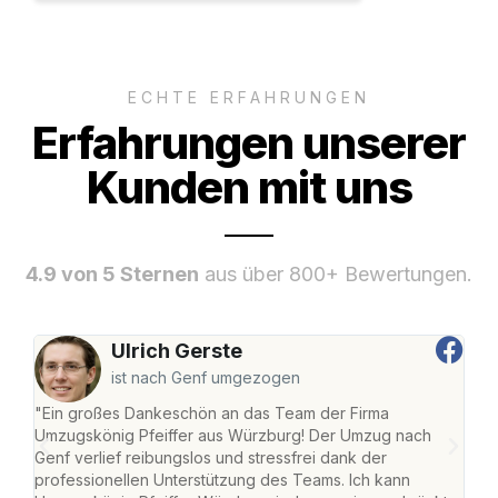
ECHTE ERFAHRUNGEN
Erfahrungen unserer
Kunden mit uns
4.9 von 5 Sternen
aus über 800+ Bewertungen.
Ulrich Gerste
ist nach Genf umgezogen
"Ein großes Dankeschön an das Team der Firma
"Die
Umzugskönig Pfeiffer aus Würzburg! Der Umzug nach
war
Genf verlief reibungslos und stressfrei dank der
Das 
professionellen Unterstützung des Teams. Ich kann
habe