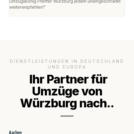
Umzugskönig Pfeiffer Würzburg jedem uneingeschränkt
an m
weiterempfehlen!"
groß
DIENSTLEISTUNGEN IN DEUTSCHLAND
UND EUROPA
Ihr Partner für
Umzüge von
Würzburg nach..
Aachen