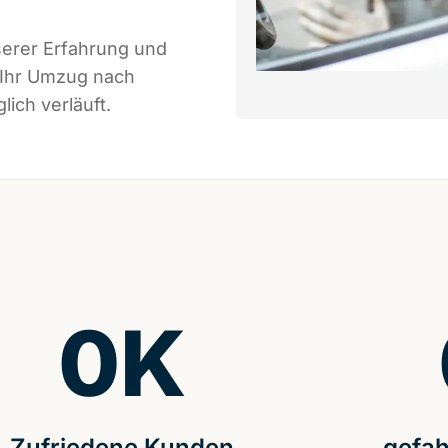
serer Erfahrung und
 Ihr Umzug nach
ich verläuft.
0
K
Zufriedene Kunden
gefah