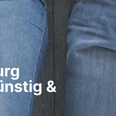
rg​
nstig &