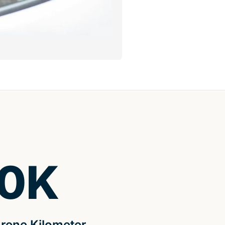
0
K
rene Kilometer