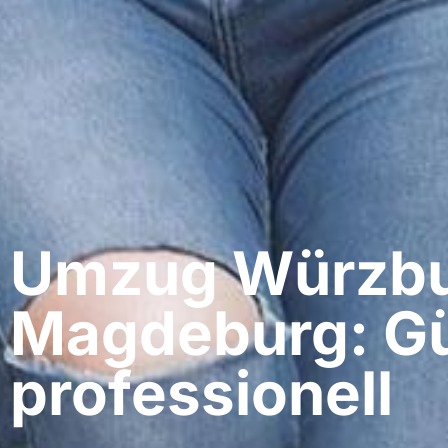
Umzug Würzbu
Magdeburg: Gü
professionell​