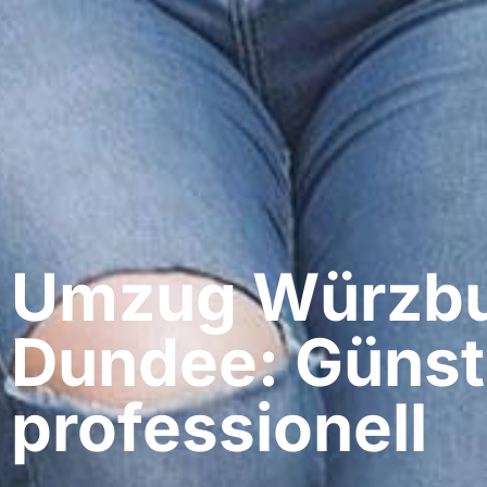
Umzug Würzbu
Dundee: Günst
professionell​