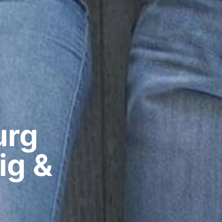
rg​
ig &