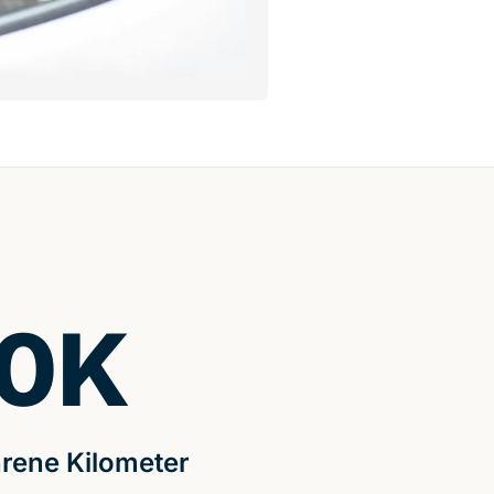
0
K
rene Kilometer