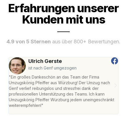
Erfahrungen unserer
Kunden mit uns
4.9 von 5 Sternen
aus über 800+ Bewertungen.
Ulrich Gerste
ist nach Genf umgezogen
"Ein großes Dankeschön an das Team der Firma
"Die
Umzugskönig Pfeiffer aus Würzburg! Der Umzug nach
war
Genf verlief reibungslos und stressfrei dank der
Das 
professionellen Unterstützung des Teams. Ich kann
habe
Umzugskönig Pfeiffer Würzburg jedem uneingeschränkt
an m
weiterempfehlen!"
groß