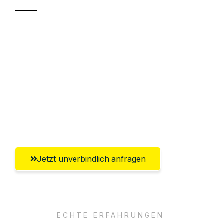
Sparen Sie bis zu 100€ bei Anfrage
Abwicklung innerhalb von 24 Stunden
Versichert bis zu 7.500€
Ggf. komplette Zollabwicklung inklusive
Umfassender Kundensupport aus
Würzburg
Jetzt unverbindlich anfragen
ECHTE ERFAHRUNGEN