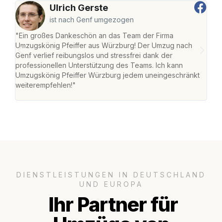
Ulrich Gerste
ist nach Genf umgezogen
"Ein großes Dankeschön an das Team der Firma
"Die
Umzugskönig Pfeiffer aus Würzburg! Der Umzug nach
war
Genf verlief reibungslos und stressfrei dank der
Das 
professionellen Unterstützung des Teams. Ich kann
habe
Umzugskönig Pfeiffer Würzburg jedem uneingeschränkt
an m
weiterempfehlen!"
groß
DIENSTLEISTUNGEN IN DEUTSCHLAND
UND EUROPA
Ihr Partner für