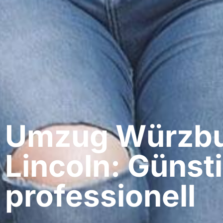
Umzug Würzbu
Lincoln: Günst
professionell​