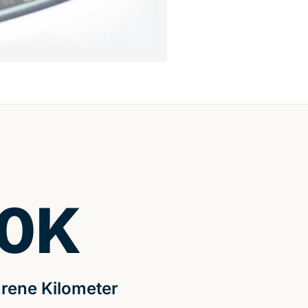
0
K
rene Kilometer