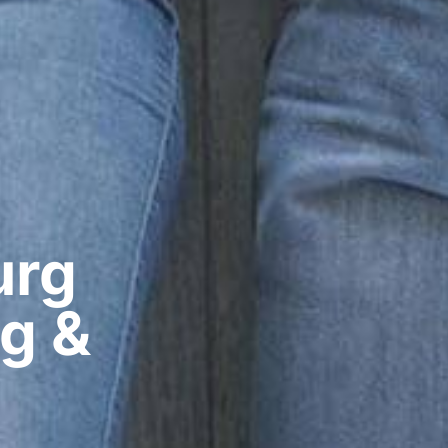
rg​
ig &