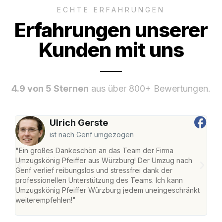
ECHTE ERFAHRUNGEN
Erfahrungen unserer
Kunden mit uns
4.9 von 5 Sternen
aus über 800+ Bewertungen.
Ulrich Gerste
ist nach Genf umgezogen
"Ein großes Dankeschön an das Team der Firma
"Die
Umzugskönig Pfeiffer aus Würzburg! Der Umzug nach
war
Genf verlief reibungslos und stressfrei dank der
Das 
professionellen Unterstützung des Teams. Ich kann
habe
Umzugskönig Pfeiffer Würzburg jedem uneingeschränkt
an m
weiterempfehlen!"
groß