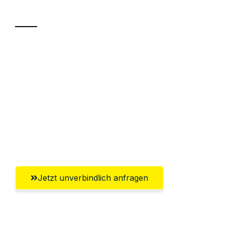
Transport
Sparen Sie bis zu 100€ bei Anfrage
Abwicklung innerhalb von 24 Stunden
Versichert bis zu 7.500€
Ggf. komplette Zollabwicklung inklusive
Umfassender Kundensupport aus
Würzburg
Jetzt unverbindlich anfragen