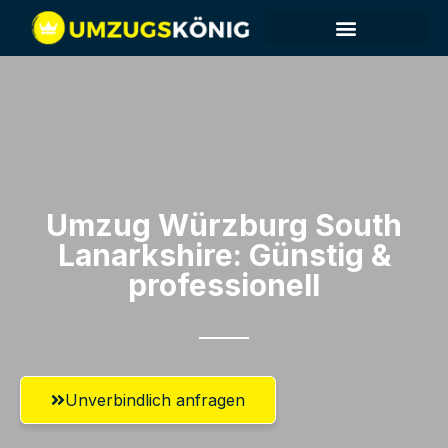
Umzug Würzburg​ South
Lanarkshire: Günstig &
professionell​
Unverbindlich anfragen