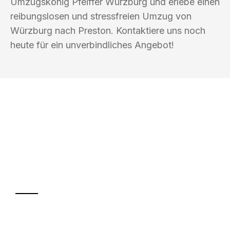
Umzugskönig Pfeiffer Würzburg und erlebe einen
reibungslosen und stressfreien Umzug von
Würzburg nach Preston. Kontaktiere uns noch
heute für ein unverbindliches Angebot!
UMZUGSKÖNIG PFEIFFER WÜRZBURG
Ihr Umzug oder
Transport
Sparen Sie bis zu 100€ bei Anfrage