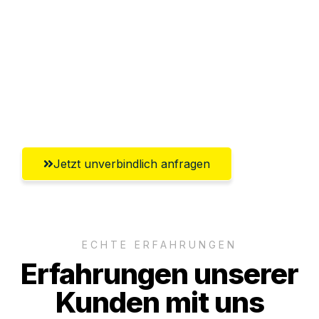
Abwicklung innerhalb von 24 Stunden
Versichert bis zu 7.500€
Ggf. komplette Zollabwicklung inklusive
Umfassender Kundensupport aus
Würzburg
Jetzt unverbindlich anfragen
ECHTE ERFAHRUNGEN
Erfahrungen unserer
Kunden mit uns