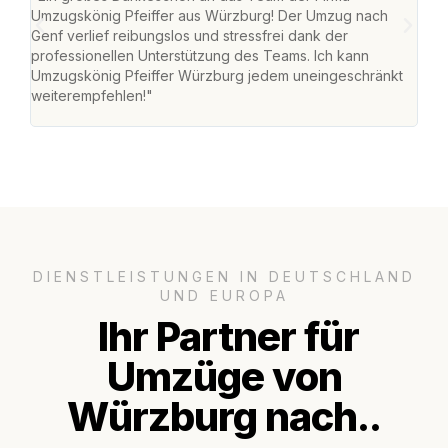
Umzugskönig Pfeiffer aus Würzburg! Der Umzug nach
war
Genf verlief reibungslos und stressfrei dank der
Das 
professionellen Unterstützung des Teams. Ich kann
habe
Umzugskönig Pfeiffer Würzburg jedem uneingeschränkt
an m
weiterempfehlen!"
groß
DIENSTLEISTUNGEN IN DEUTSCHLAND
UND EUROPA
Ihr Partner für
Umzüge von
Würzburg nach..