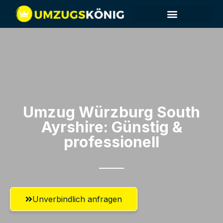
Umzug Würzburg​ South
Ayrshire: Günstig &
professionell​
Unverbindlich anfragen