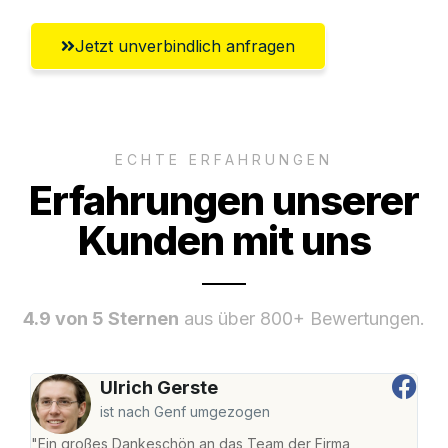
Jetzt unverbindlich anfragen
ECHTE ERFAHRUNGEN
Erfahrungen unserer
Kunden mit uns
4.9 von 5 Sternen
aus über 800+ Bewertungen.
Ulrich Gerste
ist nach Genf umgezogen
"Ein großes Dankeschön an das Team der Firma
"Die