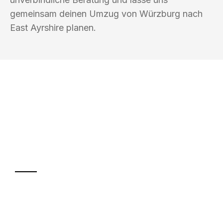
gemeinsam deinen Umzug von Würzburg nach
East Ayrshire planen.
UMZUGSKÖNIG PFEIFFER WÜRZBURG
Ihr Umzug oder
Transport
Sparen Sie bis zu 100€ bei Anfrage
Abwicklung innerhalb von 24 Stunden