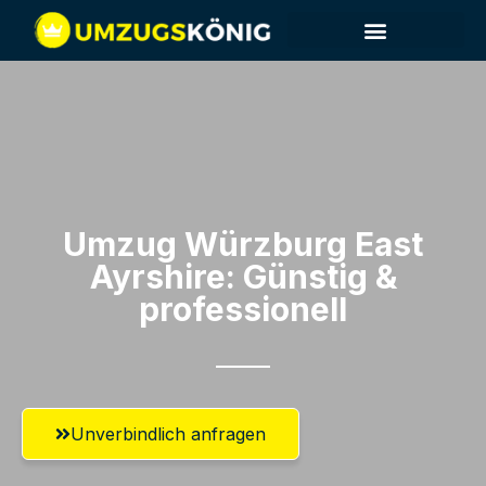
Umzug Würzburg​ East
Ayrshire: Günstig &
professionell​
Unverbindlich anfragen