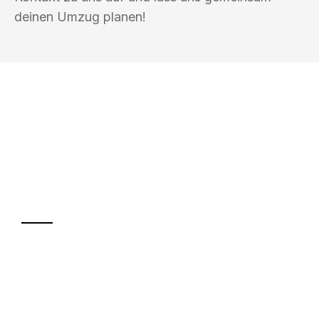
deinen Umzug planen!
UMZUGSKÖNIG PFEIFFER WÜRZBURG
Ihr Umzug oder
Transport
Sparen Sie bis zu 100€ bei Anfrage
Abwicklung innerhalb von 24 Stunden
Versichert bis zu 7.500€